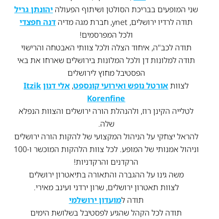
שני המופעים בבריכת הסולטן ושיתוף הפעולה
יהונתן גריל
תודה לרדיו ירושלים, ynet, חברת מגה מדיה
דנה חפצדי
ולכל המפרסמים!
תודה לכב"ה, איחוד הצלה ולכל צוותי האבטחה והרישוי
תודה למלונות דן ולכל המלונות בירושלים שארחו את באי
הפסטיבל מחוץ לירושלים
לצוות
אורטל נופש ואירועי קונספט
,
אלי דנון
Itzik
Korenfine
לטלייה הקינן רוז, ולהנהלת הורה ירושלים והצוות הנפלא
שלה.
להראל יצחקי על הניהול המקצועי של להקות הורה ירושלים
וניהול אמנותי של המופע. לכל צוות הלהקות המוכשר ו-100
הרקדנים והרקדניות!
משה גינו על ההגברה והתאורה בתיאטרון ירושלים
לצוות תאטרון ירושלים, שרון ירדני ועינב מאירי.
תודה ל
מועדון ירושלמי
תודה לכל הקהל שהגיע לפסטיבל בשלושת הימים