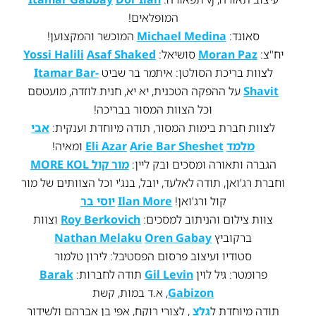
המופלאים!
סאונד:
Michael Medina
המוכשר והמקצוען!
יח"צ:
Moran Paz
סושיאל:
Asaf Shaked
Yossi Halili
לצוות בריכת הסולטן: איתמר בר שביט
Itamar Bar-
Shavit
על ההפקה הטכנית, יא יא, חנית לוזדה, מועטסם
וכל הצוות המסור בבריכה!
לצוות חברת בימות המסור, תודה מיוחדת וענקית:
אבי
מלמד
Arie Bar Sheshet
Eli Azar
ומאיה!
הגברה ותאורה ומסכים ובק ליין:
מור קול MORE KOL
וחברת רג'ואן, תודה לאלעד, יובל, בנג'י וכל הצוותים של מור
קול ורג'ואן!
Ilan More
יוסי בר
צוות צילום והניתוב למסכים:
Roy Berkovich
וצוות
ברקוביץ
Oren Gabay
Nathan Melaku
סטודיו ועיצוב פרסום הפסטיבל: לירון טלמור
פרומטר: גיל לוין
Gil Levin
תודה לחברות:
Barak
Gabizon
, א.ד במות, קשת
תודה מיוחדת ל
גלצ
, לצורי רוקח, אפי בן אברהם ולשידור