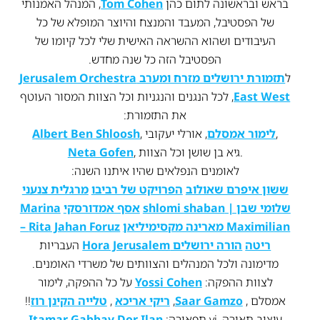
בראש ובראשונה לתום כהן
Tom Cohen
, המנהל האמנותי
של הפסטיבל, המעבד והמנצח והיוצר המופלא של כל
העיבודים ושהוא ההשראה האישית שלי לכל קיומו של
הפסטיבל הזה כל שנה מחדש.
ל
תזמורת ירושלים מזרח ומערב Jerusalem Orchestra
East West
, לכל הנגנים והנגניות וכל הצוות המסור העוטף
את התזמורת:
, אורלי יעקובי,
לימור אמסלם
,
Albert Ben Shloosh
, גיא בן שושן וכל הצוות.
Neta Gofen
לאומנים הנפלאים שהיו איתנו השנה:
ששון איפרם שאולוב
הפרויקט של רביבו
מרגלית צנעני
שלומי שבן | shlomi shaban
אסף אמדורסקי
Marina
Maximilian מארינה מקסימיליאן
Rita Jahan Foruz –
ריטה
הורה ירושלים Hora Jerusalem
העבריות
מדימונה ולכל המנהלים והצוותים של משרדי האומנים.
לצוות ההפקה:
Yossi Cohen
על כל ההפקה, לימור
אמסלם ,
Saar Gamzo
,
ריקי אריכא
,
טלייה הקינן רוז
!!
עיצוב תאורה, vj תפאורה:
Dor Ilan
Itamar Gabbay