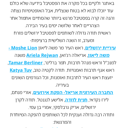
באתגר ולקיים בכל מקרה את הפסטיבל בידיעה שלא כולם
עוד יוכלו לבוא לא בטוח שנצליח, אבל האופטימיות נצחה
והנה זה קרה בפסטיבל מרגש ביותר שהסתיים אתמול אחר
הצהריים לאחר שלושה ימים בעיר הבירה.
ראשית תודה גדולה לשותפים לפסטיבל ירושלים מזרח
ומערב, זו השנה השלישית ברציפות-
עיריית ירושלים
, ראש העיר מר משה ליאון
Moshe Lion -
משה ליאון
, אריאלה רג'ואן,
Ariela Rejwan
משנה
למנכ"ל וראש מנהל תרבות, תמר ברלינר,
Tamar Berliner
,
ראש אגף תרבות ואמנויות. תודה לקטיה טוב,
Katya Tuv
יועצת ראש העיר לתרבות ואומנות, וכל הגורמים השונים
בעיריה.
החברה העירונית אריאל- הפקת אירועים
, אורי מנחם,
לירז נקדאי,
חנית לוזדה
, אלישע לנגנטל. תודה לקרן
ירושלים, אריק גרבלסקי, אמרי בן עמי.
ותודה רבה גדולה וענקית לכל השותפים להפקה המיוחדת
והמרגשת: