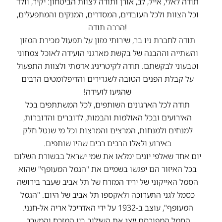
תודה לאלי, אייל, לב, אורן ותודה לצוות הביטחון: יקיר, וולד
וכל הצוות ולכל העובדים, המסדרים, המנקים והמתפעלים,
הרבה תודה!
תודה לחברת ניו בר, שירותי מזון על תפעול מכירת המזון
והשתייה וההבנה של בקשת מארגני הועידה לאוכל צמחוני
וטבעוני לבקשתם. תודה לקיטריניג אדמתי ולצוות התפעול
על קבלת הפנים הטובה לשגרירים והדיפלומטים הרבים
שהגיעו לועידה!
תודה לכל הארגונים השותפים, לכל המשתתפים בכל
האירועים ובכל האולמות והבמות, לדוברים והדוברות,
למנחים ולמנחות, המרצים והמרצות וכל מי שנטל חלק
באירוע ולאלו הרבים רבים שהיו שותפים.
יום אחד שאלפי יונים ימלאו את שמי ישראל בבשורת השלום
בכל האיזור הם יפגשו בשמיים את "הגמל המעופף" שהוא
הסמל האייקוני של יריד המזרח של תל אביב שעבר בירושה
כסמל לגני התערוכה ולאקספו תל אביב של היום. "הגמל
המעופף", עוצב ב-1932 על ידי האדריכל אריה אל-חנני.
הסמל המפורסם ייצג את השילוב בין המזרח והמערב,