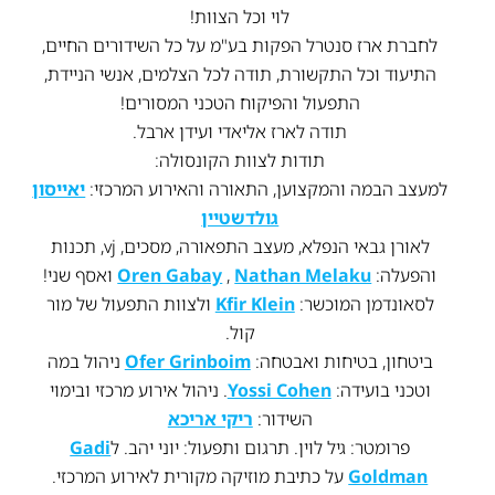
לוי וכל הצוות!
לחברת ארז סנטרל הפקות בע"מ על כל השידורים החיים,
התיעוד וכל התקשורת, תודה לכל הצלמים, אנשי הניידת,
התפעול והפיקוח הטכני המסורים!
תודה לארז אליאדי ועידן ארבל.
תודות לצוות הקונסולה:
למעצב הבמה והמקצוען, התאורה והאירוע המרכזי:
יאייסון
גולדשטיין
לאורן גבאי הנפלא, מעצב התפאורה, מסכים, vj, תכנות
והפעלה:
Nathan Melaku
,
Oren Gabay
ואסף שני!
לסאונדמן המוכשר:
Kfir Klein
ולצוות התפעול של מור
קול.
ביטחון, בטיחות ואבטחה:
Ofer Grinboim
ניהול במה
וטכני בועידה:
Yossi Cohen
. ניהול אירוע מרכזי ובימוי
השידור:
ריקי אריכא
פרומטר: גיל לוין. תרגום ותפעול: יוני יהב. ל
Gadi
Goldman
על כתיבת מוזיקה מקורית לאירוע המרכזי.