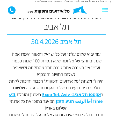
דף הבית
|
אירועים
|
אירועים
|
ועידת השלום העממית אקספו תל אביב
ועידת השלום העממית אקספו
תל אביב
תל אביב 30.4.2026
עוד יבוא שלום עלינו ועל כל ישראל והאזור ואמרו אמן!
שנתיים וחצי של מלחמה שלא נגמרת, 100 שנות סכסוך
ועדיין אין תשובה אחת טובה יותר מהתקווה ולשאיפה
לשלום החשוב והנכסף!
היה לי ולצוות "סל אירועים והפקות" הכבוד והזכות לקחת
חלק בהפקת ועידת השלום העממית שנערכה שלשום
ב
אקספו תל אביב- Expo TeL Aviv
בארגון והובלת
It׳s
Time أجا الوقت הגיע הזמן
המאגד בתוכו את כל ארגוני
השלום בארץ!
תודה גדולה לתמי יקירה ומיקה אלמוג על הזכות לבקשתם