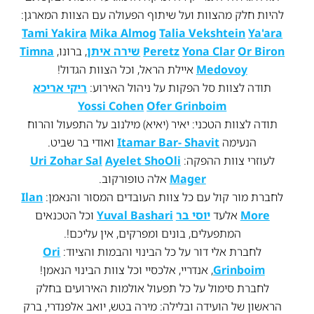
להיות חלק מהצוות ועל שיתוף הפעולה עם הצוות המארגן:
Tami Yakira
Mika Almog
Talia Vekshtein
Ya'ara
Or Biron
Yona Clar
Peretz
שירה איתן
, ברונו,
Timna
Medovoy
איילת הראל, וכל הצוות הגדול!
תודה לצוות סל הפקות על ניהול האירוע:
ריקי אריכא
Yossi Cohen
Ofer Grinboim
תודה לצוות הטכני: יאיר (יאיא) מילנוב על התפעול והרוח
הנעימה
Itamar Bar- Shavit
ואודי בר שביט.
לעוזרי צוות ההפקה:
Ayelet ShoOli
Uri Zohar Sal
Mager
אלה טופורקוב.
לחברת מור קול עם כל צוות העובדים המסור והנאמן:
Ilan
More
אלעד
יוסי בר
Yuval Bashari
וכל הטכנאים
המתפעלים, בונים ומפרקים, אין עליכם!.
לחברת אלי דור על כל הבינוי והבמות והציוד:
Ori
Grinboim
, אנדריי, אלכסיי וכל צוות הבינוי הנאמן!
לחברת סימול על כל תפעול אולמות האירועים בחלק
הראשון של הועידה ובלילה: מירה בטש, יואב אלפנדרי, ברק