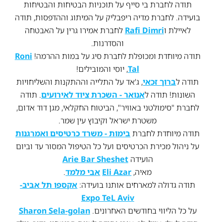
תודה לחברת בי סייף על תוכניות הבטיחות והבטיחות
בועידה. לחברת מדיה ריפבליק על המיתוג וההדפסות, תודה
לאיילת ו
Rafi Dimri
לחברת אמירו גרין על האבטחה
והסדרנות.
תודה מיוחדת ומכופלת לחברת סיג על במות ההרמה!
Roni
Tal
, יוסי והמובילים!
תודה ל
ברוך זכאי
, ג'אד על התלייה וההתקנות והשליחויות
השונות! תודה ל
אנואר - השכרת ציוד לאירועים
. תודה
לחברת "סימולטני באוויר", הביטוח החקלאי, מגן דוד אדום,
משטרת ישראל וקיבוץ עין שמר.
תודה מיוחדת לחברת
בימות - משרד כרטיסים ואמרגנות
על ניהול מכירת הכרטיסים ועל כל הטיפול המסור עד וביום
הועידה
Arie Bar Sheshet
מאיה,
Eli Azar
אבי מלמד
.
תודה גדולה למארחים אותנו בועידה:
אקספו תל אביב-
Expo TeL Aviv
על כל הליווי בחודשים האחרונים.
Sharon Sela-golan